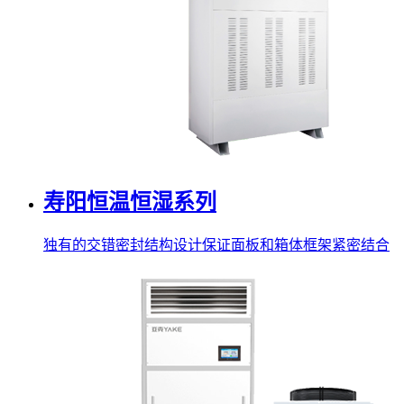
寿阳恒温恒湿系列
独有的交错密封结构设计保证面板和箱体框架紧密结合