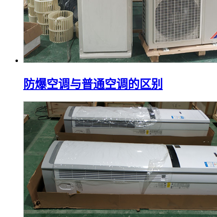
防爆空调与普通空调的区别