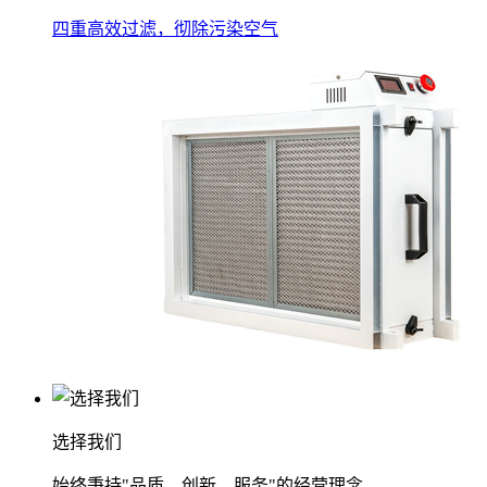
四重高效过滤，彻除污染空气
选择我们
始终秉持"品质、创新、服务"的经营理念