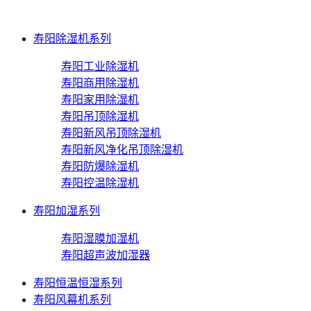
寿阳除湿机系列
寿阳工业除湿机
寿阳商用除湿机
寿阳家用除湿机
寿阳吊顶除湿机
寿阳新风吊顶除湿机
寿阳新风净化吊顶除湿机
寿阳防爆除湿机
寿阳控温除湿机
寿阳加湿系列
寿阳湿膜加湿机
寿阳超声波加湿器
寿阳恒温恒湿系列
寿阳风幕机系列