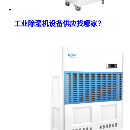
工业除湿机设备供应找哪家？