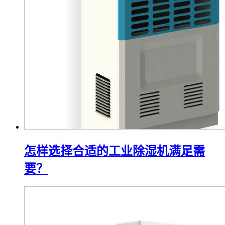
怎样选择合适的工业除湿机满足需
要？