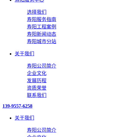
选择我们
寿阳服务指南
寿阳工程案例
寿阳新闻动态
寿阳城市分站
关于我们
寿阳公司简介
企业文化
发展历程
资质荣誉
联系我们
139-9557-6258
关于我们
寿阳公司简介