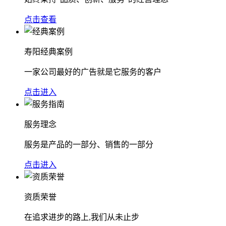
点击查看
寿阳经典案例
一家公司最好的广告就是它服务的客户
点击进入
服务理念
服务是产品的一部分、销售的一部分
点击进入
资质荣誉
在追求进步的路上,我们从未止步